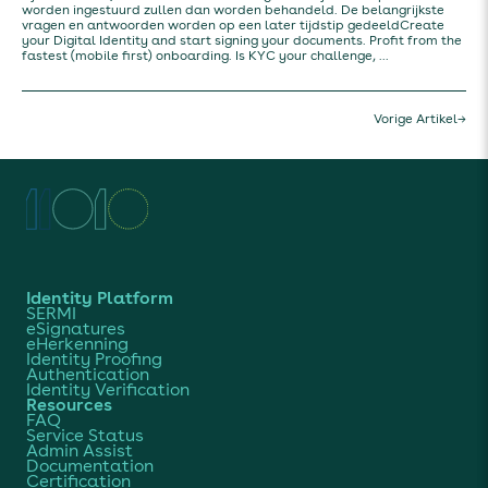
worden ingestuurd zullen dan worden behandeld. De belangrijkste
vragen en antwoorden worden op een later tijdstip gedeeldCreate
your Digital Identity and start signing your documents. Profit from the
fastest (mobile first) onboarding. Is KYC your challenge, ...
Vorige Artikel
→
Identity Platform
SERMI
eSignatures
eHerkenning
Identity Proofing
Authentication
Identity Verification
Resources
FAQ
Service Status
Admin Assist
Documentation
Certification