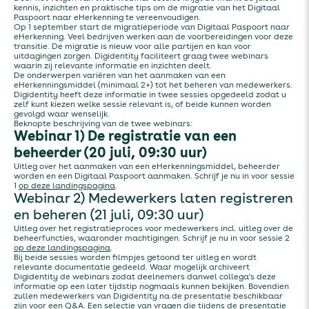
kennis, inzichten en praktische tips om de migratie van het Digitaal
Paspoort naar eHerkenning te vereenvoudigen.
Op 1 september start de migratieperiode van Digitaal Paspoort naar
eHerkenning. Veel bedrijven werken aan de voorbereidingen voor deze
transitie. De migratie is nieuw voor alle partijen en kan voor
uitdagingen zorgen. Digidentity faciliteert graag twee webinars
waarin zij relevante informatie en inzichten deelt.
De onderwerpen variëren van het aanmaken van een
eHerkenningsmiddel (minimaal 2+) tot het beheren van medewerkers.
Digidentity heeft deze informatie in twee sessies opgedeeld zodat u
zelf kunt kiezen welke sessie relevant is, of beide kunnen worden
gevolgd waar wenselijk.
Beknopte beschrijving van de twee webinars:
Webinar 1) De registratie van een
beheerder (20 juli, 09:30 uur)
Uitleg over het aanmaken van een eHerkenningsmiddel, beheerder
worden en een Digitaal Paspoort aanmaken. Schrijf je nu in voor sessie
1
op deze landingspagina
.
Webinar 2) Medewerkers laten registreren
en beheren (21 juli, 09:30 uur)
Uitleg over het registratieproces voor medewerkers incl. uitleg over de
beheerfuncties, waaronder machtigingen. Schrijf je nu in voor sessie 2
op deze landingspagina
.
Bij beide sessies worden filmpjes getoond ter uitleg en wordt
relevante documentatie gedeeld. Waar mogelijk archiveert
Digidentity de webinars zodat deelnemers danwel collega's deze
informatie op een later tijdstip nogmaals kunnen bekijken. Bovendien
zullen medewerkers van Digidentity na de presentatie beschikbaar
zijn voor een Q&A. Een selectie van vragen die tijdens de presentatie