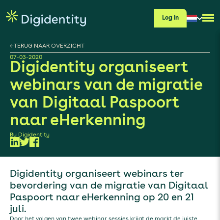
Log in
←
TERUG NAAR OVERZICHT
07-03-2020
Digidentity organiseert
webinars van de migratie
van Digitaal Paspoort
naar eHerkenning
By
Digidentity
Digidentity organiseert webinars ter
bevordering van de migratie van Digitaal
Paspoort naar eHerkenning op 20 en 21
juli.
Door het volgen van twee webinar sessies krijgt de markt de juiste