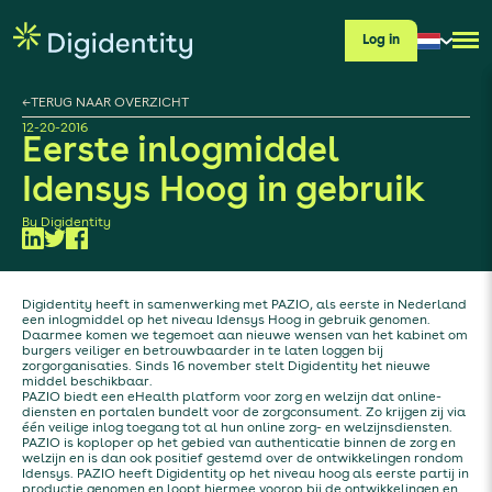
Log in
←
TERUG NAAR OVERZICHT
12-20-2016
Eerste inlogmiddel
Idensys Hoog in gebruik
By
Digidentity
Digidentity heeft in samenwerking met PAZIO, als eerste in Nederland
een inlogmiddel op het niveau Idensys Hoog in gebruik genomen.
Daarmee komen we tegemoet aan nieuwe wensen van het kabinet om
burgers veiliger en betrouwbaarder in te laten loggen bij
zorgorganisaties. Sinds 16 november stelt Digidentity het nieuwe
middel beschikbaar.
PAZIO biedt een eHealth platform voor zorg en welzijn dat online-
diensten en portalen bundelt voor de zorgconsument. Zo krijgen zij via
één veilige inlog toegang tot al hun online zorg- en welzijnsdiensten.
PAZIO is koploper op het gebied van authenticatie binnen de zorg en
welzijn en is dan ook positief gestemd over de ontwikkelingen rondom
Idensys. PAZIO heeft Digidentity op het niveau hoog als eerste partij in
productie genomen en loopt hiermee voorop bij de ontwikkelingen en