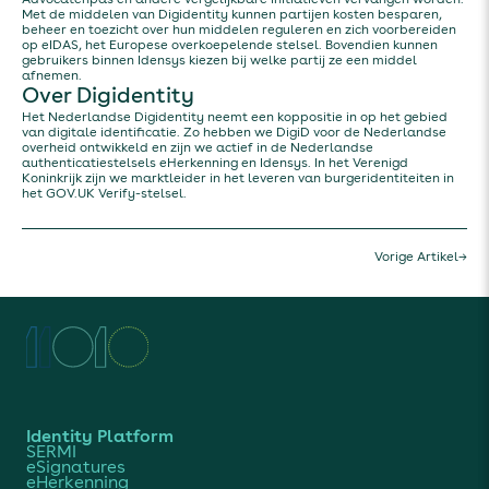
Advocatenpas en andere vergelijkbare initiatieven vervangen worden.
Met de middelen van Digidentity kunnen partijen kosten besparen,
beheer en toezicht over hun middelen reguleren en zich voorbereiden
op eIDAS, het Europese overkoepelende stelsel. Bovendien kunnen
gebruikers binnen Idensys kiezen bij welke partij ze een middel
afnemen.
Over Digidentity
Het Nederlandse Digidentity neemt een koppositie in op het gebied
van digitale identificatie. Zo hebben we DigiD voor de Nederlandse
overheid ontwikkeld en zijn we actief in de Nederlandse
authenticatiestelsels eHerkenning en Idensys. In het Verenigd
Koninkrijk zijn we marktleider in het leveren van burgeridentiteiten in
het GOV.UK Verify-stelsel.
Vorige Artikel
→
Identity Platform
SERMI
eSignatures
eHerkenning