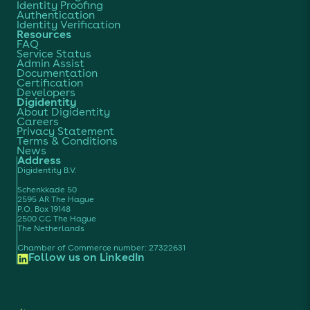
Identity Proofing
Authentication
Identity Verification
Resources
FAQ
Service Status
Admin Assist
Documentation
Certification
Developers
Digidentity
About Digidentity
Careers
Privacy Statement
Terms & Conditions
News
Address
Digidentity B.V.
Schenkkade 50
2595 AR The Hague
P.O. Box 19148
2500 CC The Hague
The Netherlands
Chamber of Commerce number: 27322631
Follow us on LinkedIn