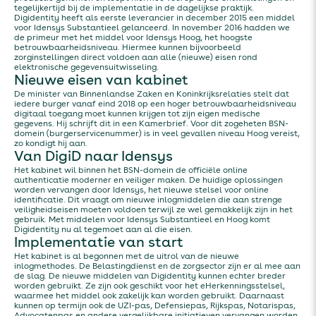
tegelijkertijd bij de implementatie in de dagelijkse praktijk.
Digidentity heeft als eerste leverancier in december 2015 een middel
voor Idensys Substantieel gelanceerd. In november 2016 hadden we
de primeur met het middel voor Idensys Hoog, het hoogste
betrouwbaarheidsniveau. Hiermee kunnen bijvoorbeeld
zorginstellingen direct voldoen aan alle (nieuwe) eisen rond
elektronische gegevensuitwisseling.
Nieuwe eisen van kabinet
De minister van Binnenlandse Zaken en Koninkrijksrelaties stelt dat
iedere burger vanaf eind 2018 op een hoger betrouwbaarheidsniveau
digitaal toegang moet kunnen krijgen tot zijn eigen medische
gegevens. Hij schrijft dit in een Kamerbrief. Voor dit zogeheten BSN-
domein (burgerservicenummer) is in veel gevallen niveau Hoog vereist,
zo kondigt hij aan.
Van DigiD naar Idensys
Het kabinet wil binnen het BSN-domein de officiële online
authenticatie moderner en veiliger maken. De huidige oplossingen
worden vervangen door Idensys, het nieuwe stelsel voor online
identificatie. Dit vraagt om nieuwe inlogmiddelen die aan strenge
veiligheidseisen moeten voldoen terwijl ze wel gemakkelijk zijn in het
gebruik. Met middelen voor Idensys Substantieel en Hoog komt
Digidentity nu al tegemoet aan al die eisen.
Implementatie van start
Het kabinet is al begonnen met de uitrol van de nieuwe
inlogmethodes. De Belastingdienst en de zorgsector zijn er al mee aan
de slag. De nieuwe middelen van Digidentity kunnen echter breder
worden gebruikt. Ze zijn ook geschikt voor het eHerkenningsstelsel,
waarmee het middel ook zakelijk kan worden gebruikt. Daarnaast
kunnen op termijn ook de UZI-pas, Defensiepas, Rijkspas, Notarispas,