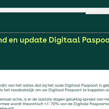
lutions
Products
Developers
Resources
About Us
Zoek
nd en update Digitaal Paspoo
ijkt van het adres dat bij het oude Digitaal Paspoort is geb
NL is het noodzakelijk om uw Digitaal Paspoort te koppelen 
issel actie, is er de laatste dagen gelukkig sprake van m
rmee wordt theoretisch +/- 70% van de Digitale Paspoorte
gebeurd!