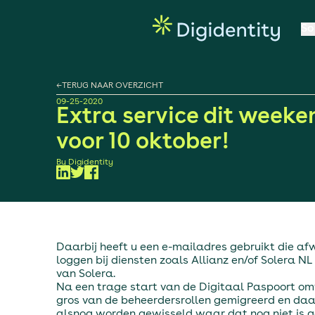
So
←
TERUG NAAR OVERZICHT
09-25-2020
Extra service dit weeke
voor 10 oktober!
By
Digidentity
Daarbij heeft u een e-mailadres gebruikt die afw
loggen bij diensten zoals Allianz en/of Solera 
van Solera.
Na een trage start van de Digitaal Paspoort omw
gros van de beheerdersrollen gemigreerd en daa
alsnog worden gewisseld waar dat nog niet is 