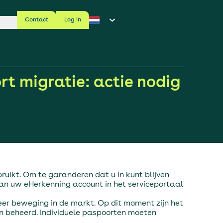
Contact
Log in
rt migratie: actie nodig
ruikt. Om te garanderen dat u in kunt blijven
aan uw eHerkenning account in het serviceportaal
eer beweging in de markt. Op dit moment zijn het
n beheerd. Individuele paspoorten moeten