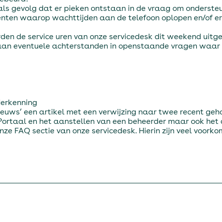
 als gevolg dat er pieken ontstaan in de vraag om ondersteu
ten waarop wachttijden aan de telefoon oplopen en/of er
 de service uren van onze servicedesk dit weekend uitgeb
aan eventuele achterstanden in openstaande vragen waar 
Herkenning
 ‘nieuws’ een artikel met een verwijzing naar twee recent g
e-Portaal en het aanstellen van een beheerder maar ook h
n onze FAQ sectie van onze servicedesk. Hierin zijn veel voo