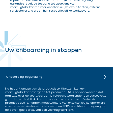
reparatie- en onderhoudsinformatie (RMI). Deze regeling
garandeert veilige toegang tot gegevens van
voertuigfabrikanten voor onafhankelijke exploitanten, externe
serviceleveranciers en hun respectievelijke werkgevers.
Uw onboarding in stappen
Onboarding-begeleiding
Na het ontvangen van de productiecertificaten kan een
voertuigfabrikant overgaan tot productie. Dit is op voorwaarde dat
aan alle overige voorwaarden is voldaan, waaronder een succesvolle
gebruikersattest (UAT) en een ondertekend contract. Zodra de
productie live is, hebben medewerkers van onafhankelijke operators
en externe serviceleveranciers met hun SERMI-certificaat toegang tot
de beveiligde portal van een voertuigfabrikant.