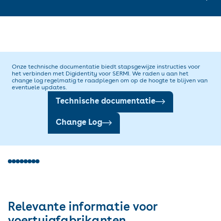
het succes van de integratie te verifiëren. Na succesvolle afronding
verstrekt Digidentity de productiereferenties aan de
voertuigfabrikant.
Na het ontvangen van de productiecertificaten kan een
voertuigfabrikant overgaan tot productie. Dit is op voorwaarde dat
aan alle overige voorwaarden is voldaan, waaronder een succesvolle
gebruikersattest (UAT) en een ondertekend contract. Zodra de
productie live is, hebben medewerkers van onafhankelijke operators
en externe serviceleveranciers met hun SERMI-certificaat toegang tot
de beveiligde portal van een voertuigfabrikant.
Onze technische documentatie biedt stapsgewijze instructies voor
het verbinden met Digidentity voor SERMI. We raden u aan het
change log regelmatig te raadplegen om op de hoogte te blijven van
eventuele updates.
Technische documentatie
Change Log
Relevante informatie voor