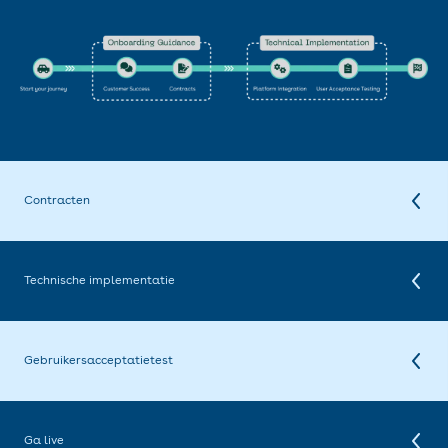
Contracten
Na het eerste contact met Customer Success zal Digidentity een
geheimhoudingsovereenkomst (NDA) en een commercieel contract ter
ondertekening voorleggen. De NDA moet ondertekend en aan
Technische implementatie
Digidentity worden overhandigd om door te gaan naar de volgende
fase van de technische implementatie.
Na ontvangst van een ondertekende geheimhoudingsovereenkomst
(NDA) zal Digidentity de technische documentatie en
preproductiegegevens aan de voertuigfabrikant verstrekken. Dit stelt
Gebruikersacceptatietest
de voertuigfabrikant in staat verbinding te maken met het trustcenter.
Raadpleeg onze technische documentatie voor meer informatie.
Na voltooiing van de technische integratie wordt een
gebruikersacceptatietest (UAT) gepland. Tijdens deze UAT wordt de
voertuigfabrikant gevraagd een reeks testscenario's uit te voeren om
Ga live