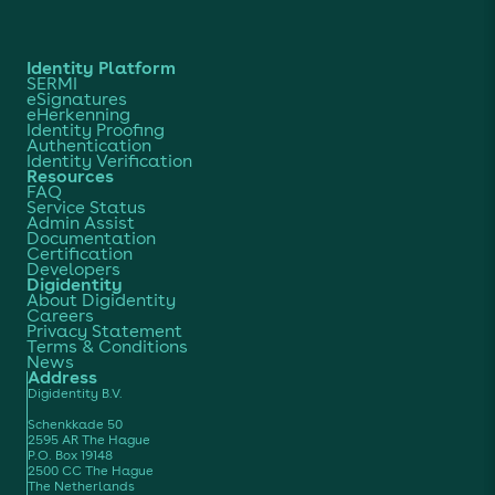
Identity Platform
SERMI
eSignatures
eHerkenning
Identity Proofing
Authentication
Identity Verification
Resources
FAQ
Service Status
Admin Assist
Documentation
Certification
Developers
Digidentity
About Digidentity
Careers
Privacy Statement
Terms & Conditions
News
Address
Digidentity B.V.
Schenkkade 50
2595 AR The Hague
P.O. Box 19148
2500 CC The Hague
The Netherlands