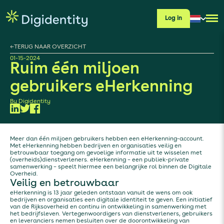
Log in
←
TERUG NAAR OVERZICHT
01-15-2024
Ruim één miljoen
gebruikers eHerkenning
By
Digidentity
Meer dan één miljoen gebruikers hebben een eHerkenning-account.
Met eHerkenning hebben bedrijven en organisaties veilig en
betrouwbaar toegang om gevoelige informatie uit te wisselen met
(overheids)dienstverleners. eHerkenning – een publiek-private
samenwerking – speelt hiermee een belangrijke rol binnen de Digitale
Overheid.
Veilig en betrouwbaar
eHerkenning is 13 jaar geleden ontstaan vanuit de wens om ook
bedrijven en organisaties een digitale identiteit te geven. Een initiatief
van de Rijksoverheid en continu in ontwikkeling in samenwerking met
het bedrijfsleven. Vertegenwoordigers van dienstverleners, gebruikers
en leveranciers nemen besluiten over de doorontwikkeling van