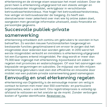
eHerkenning en de strenge eisen waaraan het moet voldoen. Door de
jaren heen is eHerkenning uitgegroeid tot een steeds veiliger en
betrouwbaarder inlogmiddel, verkrijgbaar in verschillende
betrouwbaarheidsniveaus. Hoe hoger het betrouwbaarheidsniveau,
hoe veiliger en betrouwbaarder de toegang. Zo heeft een
dienstverlener meer zekerheid over met wie hij online zaken doet,
aangezien men gevoelige informatie uitwisselt, zoals financiële en
persoonlijke gegevens.
Succesvolle publiek-private
samenwerking
eHerkenning ontwikkelt zich continu om gebruikers te voorzien in hun
behoeften. Zo worden nieuwe functionaliteiten toegevoegd en
bestaande functies geoptimaliseerd om ervoor te zorgen dat het
inlogmiddel door iedereen kan worden gebruikt. In 2010 werd het
eerste inlogmiddel verkocht en inmiddels is eHerkenning uitgegroeid
tot een Europees erkend inlogmiddel. Per dag wordt er meer dan
75.000 keer ingelogd met eHerkenning, bijvoorbeeld om zaken te
regelen met provincies en waterschappen. Of voor het aanvragen van
bepaalde vergunningen en subsidies. De mijlpaal van één miljoen
eHerkenning-gebruikers laat zien dat efficiëntie en innovatie door
middel van een publiek-private samenwerking goed samengaan.
Eenvoudig en snel eHerkenning regelen
eHerkenning van Digidentity is de eenvoudige manier om veilig in
contact te komen met meer dan 550 overheids- en particuliere
organisaties, waar u ook bent. Ons registratieproces is volledig op
afstand te voltooien en het snelste op de markt. Zonder verborgen
kosten of fysieke identificatie.
Registreer nu.