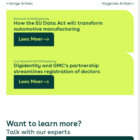
←
Vorige Artikel
Volgende Artikel
→
Articles
04-14-2025
Digidentity
How the EU Data Act will transform
automotive manufacturing
Lees Meer
Case Studies
03-28-2025
Digidentity
Digidentity and GMC's partnership
streamlines registration of doctors
Lees Meer
Want to learn more?
Talk with our experts