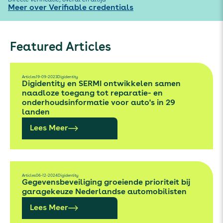
Directe verificatie, overal en altijd
Meer over Verifiable credentials
Featured Articles
Articles
19-09-2023
Digidentity
Digidentity en SERMI ontwikkelen samen
naadloze toegang tot reparatie- en
onderhoudsinformatie voor auto's in 29
landen
Lees Meer
Articles
06-12-2024
Digidentity
Gegevensbeveiliging groeiende prioriteit bij
garagekeuze Nederlandse automobilisten
Lees Meer