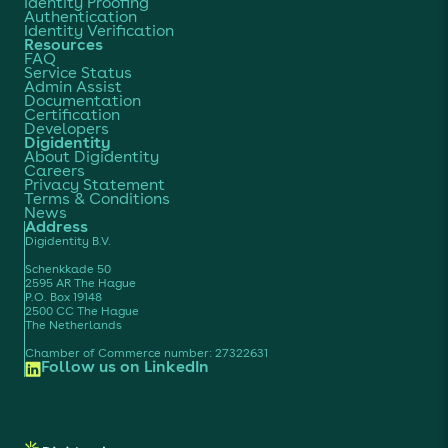
Identity Proofing
Authentication
Identity Verification
Resources
FAQ
Service Status
Admin Assist
Documentation
Certification
Developers
Digidentity
About Digidentity
Careers
Privacy Statement
Terms & Conditions
News
Address
Digidentity B.V.
Schenkkade 50
2595 AR The Hague
P.O. Box 19148
2500 CC The Hague
The Netherlands
Chamber of Commerce number: 27322631
Follow us on LinkedIn