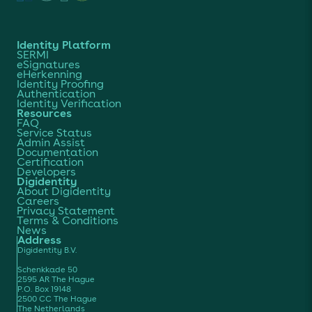
Identity Platform
SERMI
eSignatures
eHerkenning
Identity Proofing
Authentication
Identity Verification
Resources
FAQ
Service Status
Admin Assist
Documentation
Certification
Developers
Digidentity
About Digidentity
Careers
Privacy Statement
Terms & Conditions
News
Address
Digidentity B.V.
Schenkkade 50
2595 AR The Hague
P.O. Box 19148
2500 CC The Hague
The Netherlands