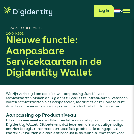
Log in
←
BACK TO RELEASES
26-04-2024
Nieuwe functie:
Aanpasbare
Servicekaarten in de
Digidentity Wallet
We zijn verheugd om een nieuwe aanpassingsfunctie voor
servicekaarten binnen de Digidentity Wallet te introduceren. Voorheen
waren servicekaarten niet aanpasbaar, maar met deze update kunt u
deze kaarten nu aanpassen op zowel product- als bedrijfsniveau.
Aanpassing op Productniveau
U kunt nu een unieke kaartkleur instellen voor elk product binnen uw
Digidentity Wallet. Dit betekent dat iedereen die wordt uitgenodigd
om zich te registreren voor een specifiek product, de aangepaste
kaartkleur zal zien die aan dat product is gekoppeld, wat zorgt voor