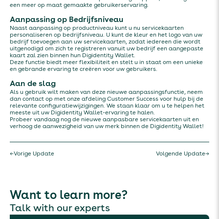
een meer op maat gemaakte gebruikerservaring.
Aanpassing op Bedrijfsniveau
Naast aanpassing op productniveau kunt u nu servicekaarten
personaliseren op bedrijfsniveau. U kunt de kleur en het logo van uw
bedrijf toevoegen aan uw servicekaarten, zodat iedereen die wordt
uitgenodigd om zich te registreren vanuit uw bedrijf een aangepaste
kaart zal zien binnen hun Digidentity Wallet.
Deze functie biedt meer flexibiliteit en stelt u in staat om een unieke
en gebrande ervaring te creëren voor uw gebruikers.
Aan de slag
Als u gebruik wilt maken van deze nieuwe aanpassingsfunctie, neem
dan contact op met onze afdeling Customer Success voor hulp bij de
relevante configuratiewijzigingen. We staan klaar om u te helpen het
meeste uit uw Digidentity Wallet-ervaring te halen.
Probeer vandaag nog de nieuwe aanpasbare servicekaarten uit en
verhoog de aanwezigheid van uw merk binnen de Digidentity Wallet!
←
Vorige Update
Volgende Update
→
Want to learn more?
Talk with our experts