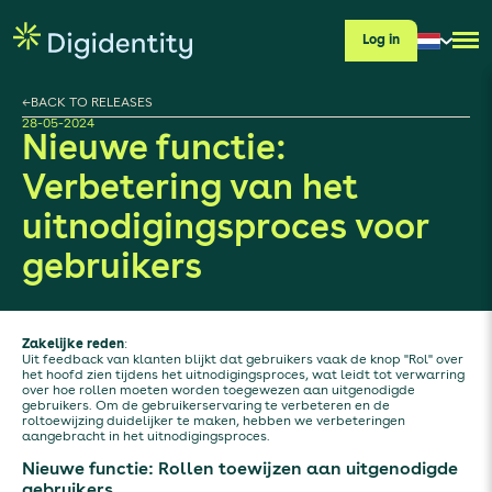
Log in
←
BACK TO RELEASES
28-05-2024
Nieuwe functie:
Verbetering van het
uitnodigingsproces voor
gebruikers
Zakelijke reden
:
Uit feedback van klanten blijkt dat gebruikers vaak de knop "Rol" over
het hoofd zien tijdens het uitnodigingsproces, wat leidt tot verwarring
over hoe rollen moeten worden toegewezen aan uitgenodigde
gebruikers. Om de gebruikerservaring te verbeteren en de
roltoewijzing duidelijker te maken, hebben we verbeteringen
aangebracht in het uitnodigingsproces.
Nieuwe functie: Rollen toewijzen aan uitgenodigde
gebruikers