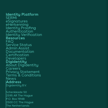
Identity Platform
SERMI
eSignatures
eHerkenning
Identity Proofing
Authentication
Identity Verification
Resources
FAQ
Service Status
Admin Assist
Documentation
Certification
Developers
Digidentity
About Digidentity
Careers
Privacy Statement
Terms & Conditions
News
Address
Digidentity B.V.
Schenkkade 50
2595 AR The Hague
P.O. Box 19148
2500 CC The Hague
The Netherlands